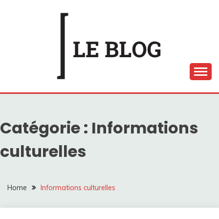
Skip
to
content
LE BLOG ARTS EN
SCÈNE
Catégorie :
Informations
culturelles
Home
Informations culturelles