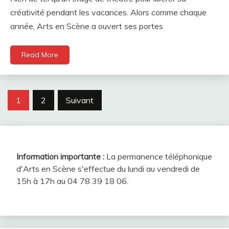
créativité pendant les vacances. Alors comme chaque
année, Arts en Scène a ouvert ses portes
Read More
Pagination
1
2
Suivant
des
publications
Information importante :
La permanence téléphonique
d'Arts en Scène s'effectue du lundi au vendredi de
15h à 17h au 04 78 39 18 06.