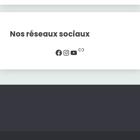
Nos réseaux sociaux
Lien
Facebook
Instagram
YouTube