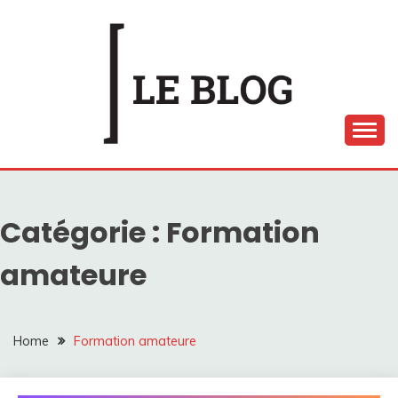
Skip
to
content
LE BLOG ARTS EN
SCÈNE
Catégorie :
Formation
amateure
Home
Formation amateure