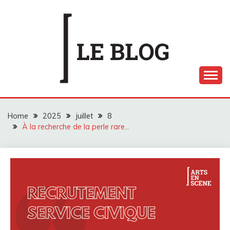
Skip
to
content
LE BLOG ARTS EN
SCÈNE
Home
2025
juillet
8
À la recherche de la perle rare…