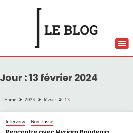
Skip
to
content
LE BLOG ARTS EN
SCÈNE
Jour :
13 février 2024
Home
2024
février
13
Interview
Non classé
Rencontre avec Myriam Boudenia