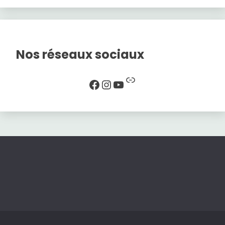
Nos réseaux sociaux
Lien
Facebook
Instagram
YouTube