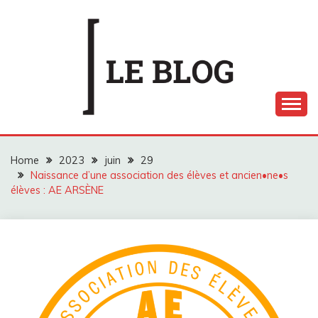
Skip
to
content
LE BLOG ARTS EN
SCÈNE
Home
2023
juin
29
Naissance d’une association des élèves et ancien•ne•s
élèves : AE ARSÈNE