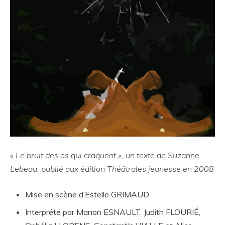
« Le bruit des os qui craquent », un texte de Suzanne
Lebeau, publié aux édition Théâtrales jeunesse en 2008
Mise en scène d’Estelle GRIMAUD
Interprété par Manon ESNAULT, Judith FLOURIÉ,